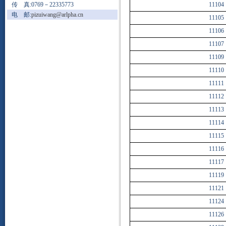
传 真:0769－22335773
11104
电 邮:
pizuiwang@arlpha.cn
11105
11106
11107
11109
11110
11111
11112
11113
11114
11115
11116
11117
11119
11121
11124
11126