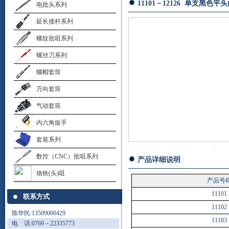
11101－12126 单支黑色
电批头系列
延长接杆系列
螺纹批咀系列
螺丝刀系列
螺帽套筒
万向套筒
气动套筒
内六角扳手
套装系列
数控（CNC）批咀系列
产品详细说明
烙铁(头)咀
产品号
11101
联系方式
11102
陈华民:13509000429
11103
电 话:0769－22335773