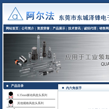
网站首页
|
公司简介
|
资质荣誉
|
产品展示
|
技术资讯
|
诚招代理
|
销售网
产品目录
内六角扳手
6.35mm驱动风批头系列
其他规格风批头系列